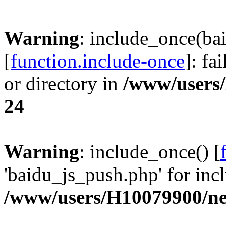
Warning
: include_once(ba
[
function.include-once
]: fa
or directory in
/www/users
24
Warning
: include_once() [
'baidu_js_push.php' for incl
/www/users/H10079900/n