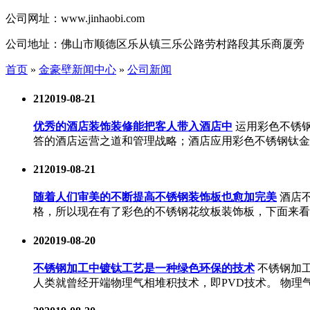
公司网址：
www.jinhaobi.com
公司地址：
佛山市顺德区乐从镇三乐公路劳村路段其乐商厦旁
首页
»
金豪壁新闻中心
»
公司新闻
21
2019-08-21
优秀的酒店装饰装修能把客人带入酒店中
运用彩色不锈
答的酒店运营之道和管理战略；酒店应用彩色不锈钢钛金
21
2019-08-21
随着人们审美的不断提高不锈钢装饰板也愈加完美
酒店
格，所以现在有了彩色的不锈钢花纹板装饰板，下面来看
20
2019-08-20
不锈钢加工中镀钛工艺是一种绿色环保的技术
不锈钢加
人类就曾经开端物理气相堆积技术，即PVD技术。 物