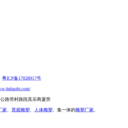
：
粤ICP备17028917号
ww.jinhaobi.com/
三乐公路劳村路段其乐商厦旁
厂家
、
景观雕塑
、
人体雕塑
、集一体的
雕塑厂家
。