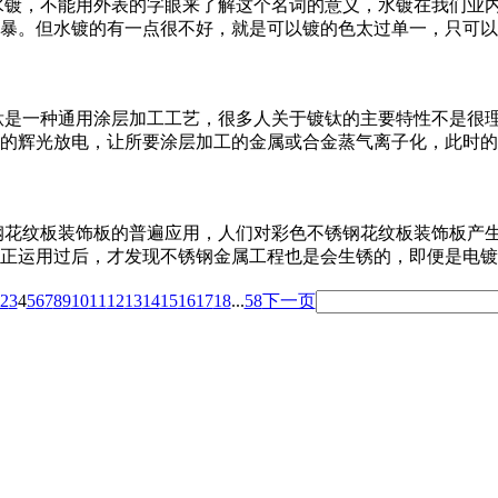
水镀，不能用外表的字眼来了解这个名词的意义，水镀在我们业
暴。但水镀的有一点很不好，就是可以镀的色太过单一，只可以
钛是一种通用涂层加工工艺，很多人关于镀钛的主要特性不是很理
的辉光放电，让所要涂层加工的金属或合金蒸气离子化，此时的
纹板装饰板的普遍应用，人们对彩色不锈钢花纹板装饰板产生
正运用过后，才发现不锈钢金属工程也是会生锈的，即便是电镀
2
3
4
5
6
7
8
9
10
11
12
13
14
15
16
17
18
...
58
下一页