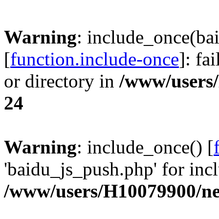
Warning
: include_once(ba
[
function.include-once
]: fa
or directory in
/www/users
24
Warning
: include_once() [
'baidu_js_push.php' for incl
/www/users/H10079900/n