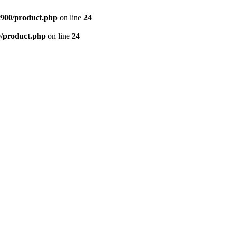
900/product.php
on line
24
/product.php
on line
24