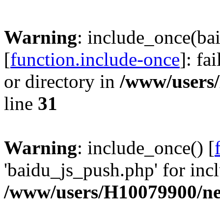
Warning
: include_once(ba
[
function.include-once
]: fa
or directory in
/www/users
line
31
Warning
: include_once() [
'baidu_js_push.php' for incl
/www/users/H10079900/n