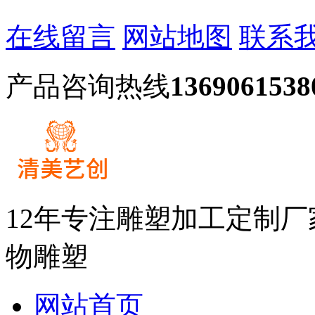
在线留言
网站地图
联系
产品咨询热线
1369061538
12年专注雕塑加工定制
物雕塑
网站首页