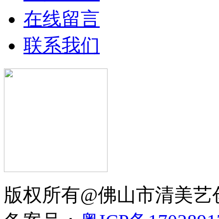
在线留言
联系我们
版权所有@佛山市清美