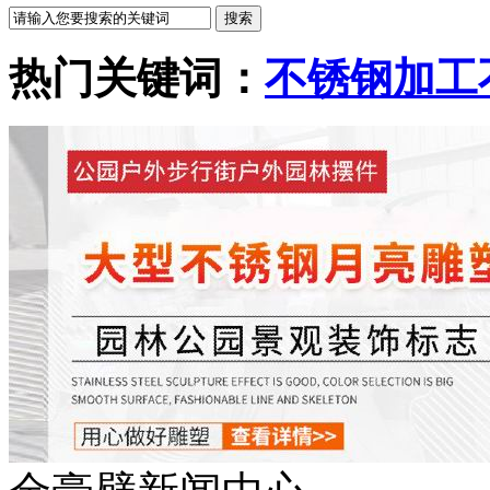
热门关键词：
不锈钢加工