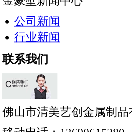
金豪壁新闻中心
公司新闻
行业新闻
联系我们
佛山市清美艺创金属制品