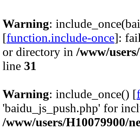
Warning
: include_once(ba
[
function.include-once
]: fa
or directory in
/www/users
line
31
Warning
: include_once() [
'baidu_js_push.php' for incl
/www/users/H10079900/n