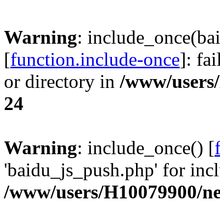
Warning
: include_once(ba
[
function.include-once
]: fa
or directory in
/www/users
24
Warning
: include_once() [
'baidu_js_push.php' for incl
/www/users/H10079900/n