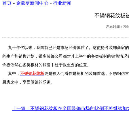
首页
»
金豪壁新闻中心
»
行业新闻
不锈钢花纹板
发布时间：2019-
九十年代以来，我国就已经是市场经济体质了。这使得各装饰商家的以
的生产和销售计划，很多装饰公司都对其上半年的各类板材的销售情况
饰板依然在各类板材的销售中处于很重要的位置。
其中，
不锈钢花纹板
更是被人们看作是橱柜的装饰首选，不锈钢仿古
厨房之中，享受做饭的乐趣。
上一篇：不锈钢花纹板在全国装饰市场的比例还将继续加