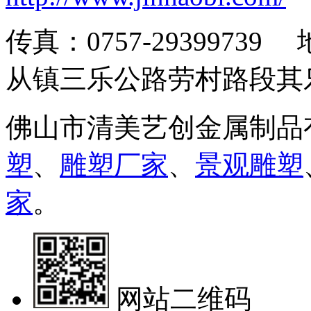
传真：0757-293997
从镇三乐公路劳村路段其
佛山市清美艺创金属制品
塑
、
雕塑厂家
、
景观雕塑
家
。
网站二维码