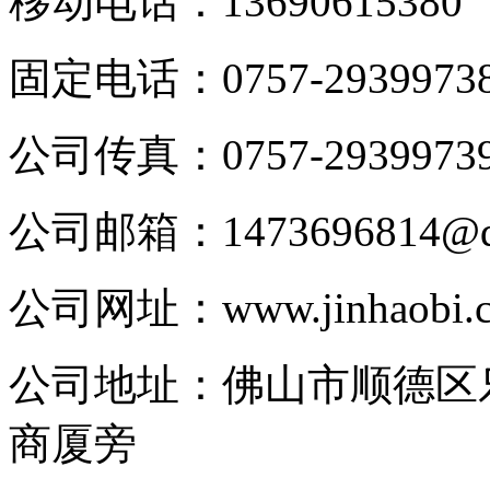
移动电话：
13690615380
固定电话：
0757-2939973
公司传真：
0757-2939973
公司邮箱：
1473696814@
公司网址：
www.jinhaobi.
公司地址：
佛山市顺德区
商厦旁