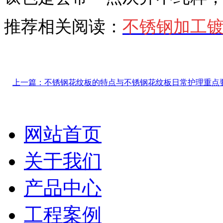
推荐相关阅读：
不锈钢加工
上一篇：不锈钢花纹板的特点与不锈钢花纹板日常护理重点
网站首页
关于我们
产品中心
工程案例