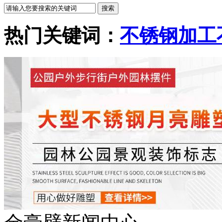
热门关键词：
不锈钢加工