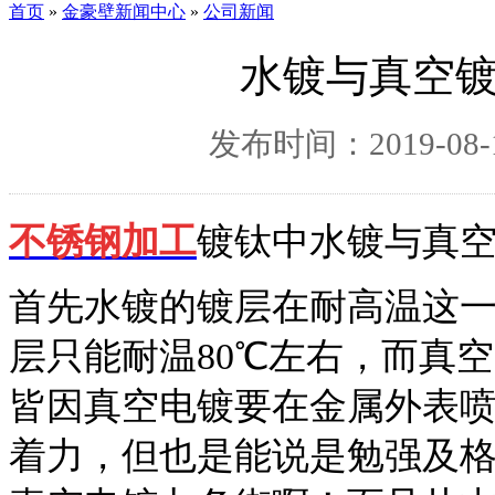
首页
»
金豪壁新闻中心
»
公司新闻
水镀与真空
发布时间：2019-08-1
不锈钢加工
镀钛中水镀与真
首先水镀的镀层在耐高温这
层只能耐温80℃左右，而真空
皆因真空电镀要在金属外表喷
着力，但也是能说是勉强及