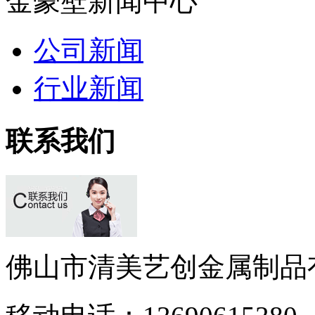
金豪壁新闻中心
公司新闻
行业新闻
联系我们
佛山市清美艺创金属制品