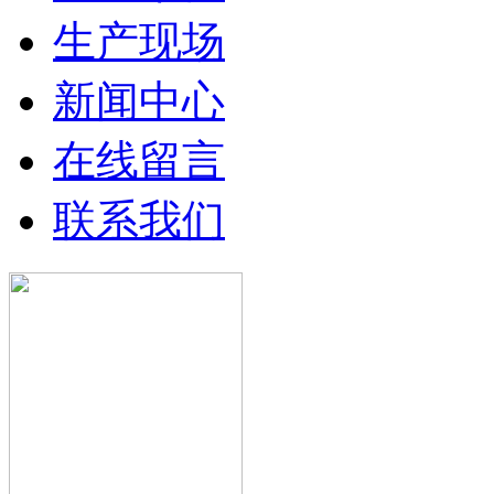
生产现场
新闻中心
在线留言
联系我们