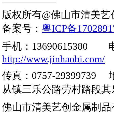
版权所有@佛山市清美
备案号：
粤ICP备170289
手机：13690615380
http://www.jinhaobi.com/
传真：0757-293997
从镇三乐公路劳村路段其
佛山市清美艺创金属制品