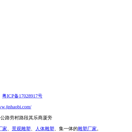
：
粤ICP备17028917号
ww.jinhaobi.com/
三乐公路劳村路段其乐商厦旁
厂家
、
景观雕塑
、
人体雕塑
、集一体的
雕塑厂家
。