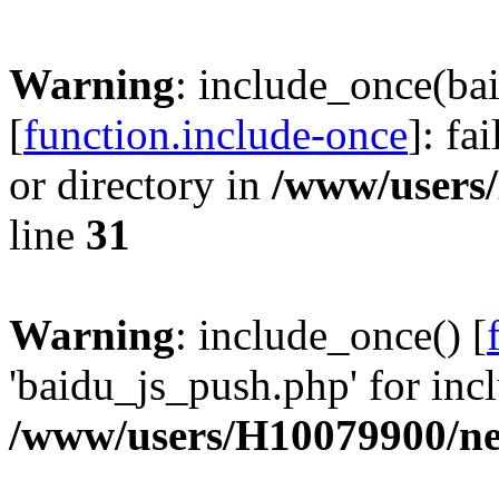
Warning
: include_once(ba
[
function.include-once
]: fa
or directory in
/www/users
line
31
Warning
: include_once() [
'baidu_js_push.php' for incl
/www/users/H10079900/n