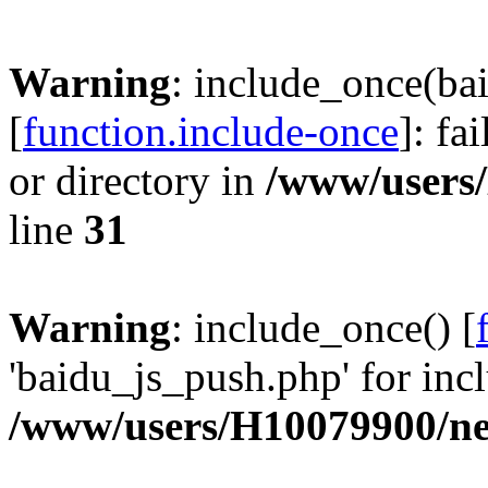
Warning
: include_once(ba
[
function.include-once
]: fa
or directory in
/www/users
line
31
Warning
: include_once() [
'baidu_js_push.php' for incl
/www/users/H10079900/n