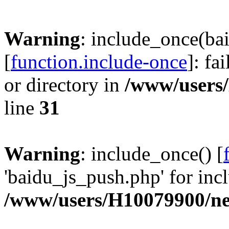
Warning
: include_once(ba
[
function.include-once
]: fa
or directory in
/www/users
line
31
Warning
: include_once() [
'baidu_js_push.php' for incl
/www/users/H10079900/n