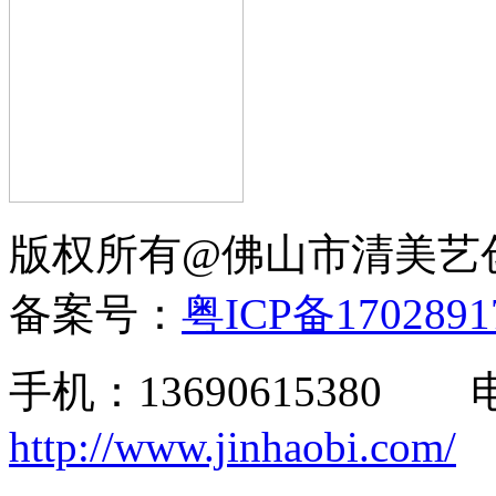
版权所有@佛山市清美
备案号：
粤ICP备170289
手机：13690615380
http://www.jinhaobi.com/