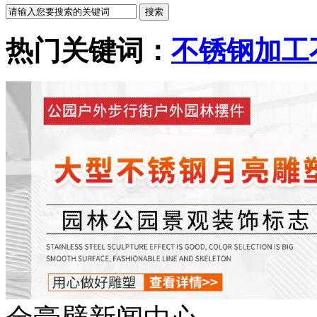
热门关键词：
不锈钢加工