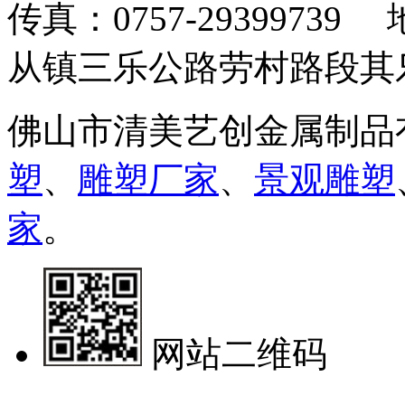
传真：0757-293997
从镇三乐公路劳村路段其
佛山市清美艺创金属制品
塑
、
雕塑厂家
、
景观雕塑
家
。
网站二维码