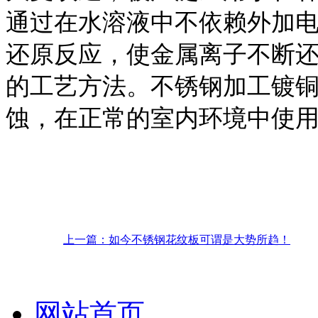
通过在水溶液中不依赖外加
还原反应，使金属离子不断
的工艺方法。不锈钢加工镀
蚀，在正常的室内环境中使用
上一篇：如今不锈钢花纹板可谓是大势所趋！
网站首页