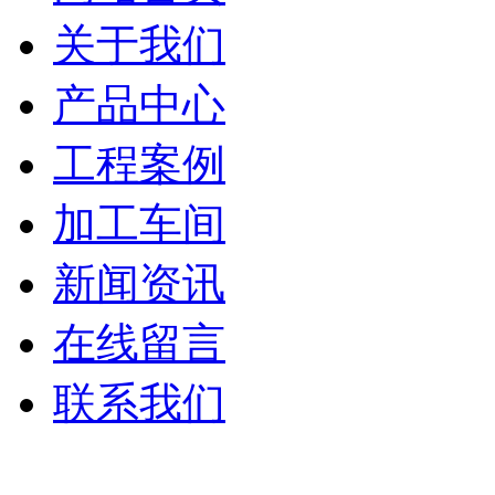
关于我们
产品中心
工程案例
加工车间
新闻资讯
在线留言
联系我们