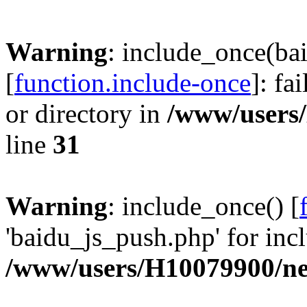
Warning
: include_once(ba
[
function.include-once
]: fa
or directory in
/www/users
line
31
Warning
: include_once() [
'baidu_js_push.php' for incl
/www/users/H10079900/n