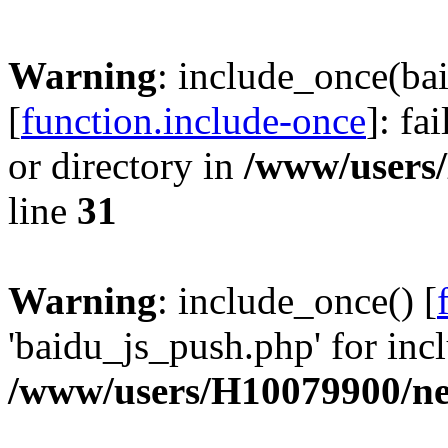
Warning
: include_once(ba
[
function.include-once
]: fa
or directory in
/www/users
line
31
Warning
: include_once() [
'baidu_js_push.php' for incl
/www/users/H10079900/n