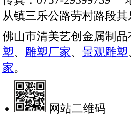
从镇三乐公路劳村路段其
佛山市清美艺创金属制品
塑
、
雕塑厂家
、
景观雕塑
家
。
网站二维码