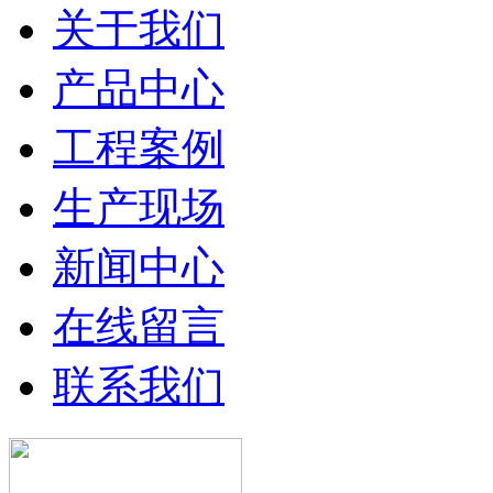
关于我们
产品中心
工程案例
生产现场
新闻中心
在线留言
联系我们