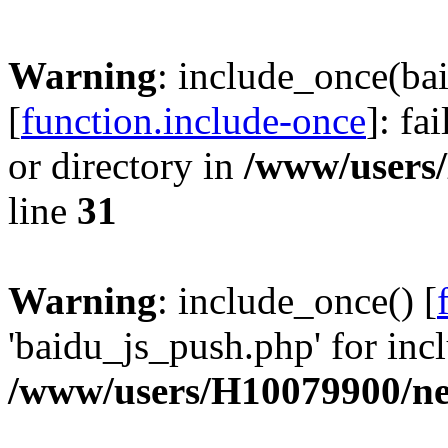
Warning
: include_once(ba
[
function.include-once
]: fa
or directory in
/www/users
line
31
Warning
: include_once() [
'baidu_js_push.php' for incl
/www/users/H10079900/n