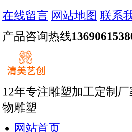
在线留言
网站地图
联系
产品咨询热线
1369061538
12年专注雕塑加工定制
物雕塑
网站首页