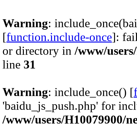
Warning
: include_once(ba
[
function.include-once
]: fa
or directory in
/www/users
line
31
Warning
: include_once() [
'baidu_js_push.php' for incl
/www/users/H10079900/n