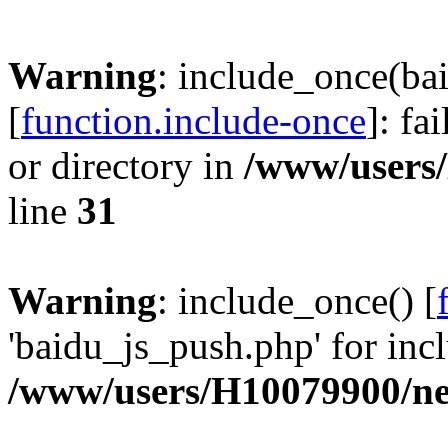
Warning
: include_once(ba
[
function.include-once
]: fa
or directory in
/www/users
line
31
Warning
: include_once() [
'baidu_js_push.php' for incl
/www/users/H10079900/n