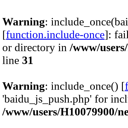
Warning
: include_once(ba
[
function.include-once
]: fa
or directory in
/www/users
line
31
Warning
: include_once() [
'baidu_js_push.php' for incl
/www/users/H10079900/n