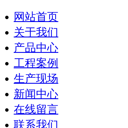
网站首页
关于我们
产品中心
工程案例
生产现场
新闻中心
在线留言
联系我们