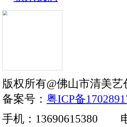
版权所有@佛山市清美
备案号：
粤ICP备170289
手机：13690615380