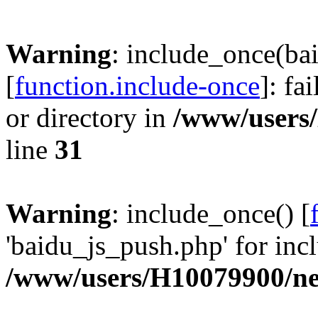
Warning
: include_once(ba
[
function.include-once
]: fa
or directory in
/www/users
line
31
Warning
: include_once() [
'baidu_js_push.php' for incl
/www/users/H10079900/n