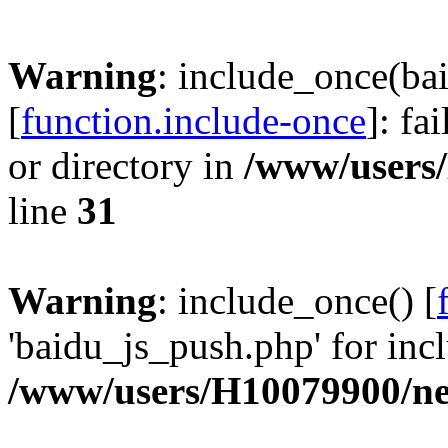
Warning
: include_once(ba
[
function.include-once
]: fa
or directory in
/www/users
line
31
Warning
: include_once() [
'baidu_js_push.php' for incl
/www/users/H10079900/n