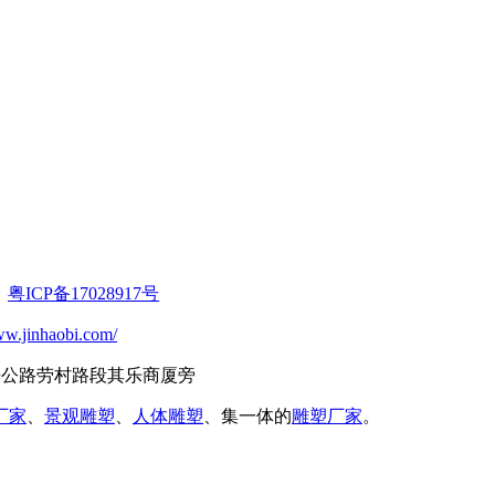
：
粤ICP备17028917号
ww.jinhaobi.com/
三乐公路劳村路段其乐商厦旁
厂家
、
景观雕塑
、
人体雕塑
、集一体的
雕塑厂家
。