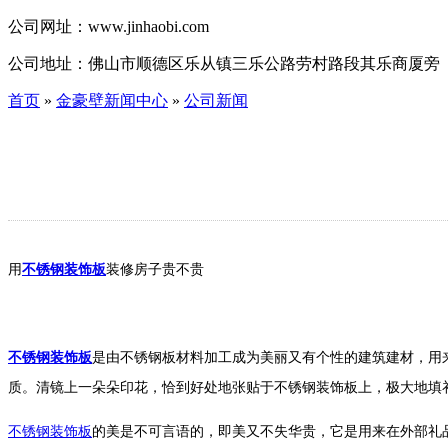
公司网址：
www.jinhaobi.com
公司地址：
佛山市顺德区乐从镇三乐公路劳村路段其乐商厦旁
首页
»
金豪壁新闻中心
»
公司新闻
用
不锈钢装饰板
装修房子贵不贵
不锈钢装饰板
是由不锈钢板材料加工成为美丽又有个性的建筑建材，用
质。清镜上一朵朵印花，恰到好处地张贴于不锈钢装饰板上，极大地填
不锈钢装饰板
的美是不可言语的，即美又不失华贵，它是用来在外部礼