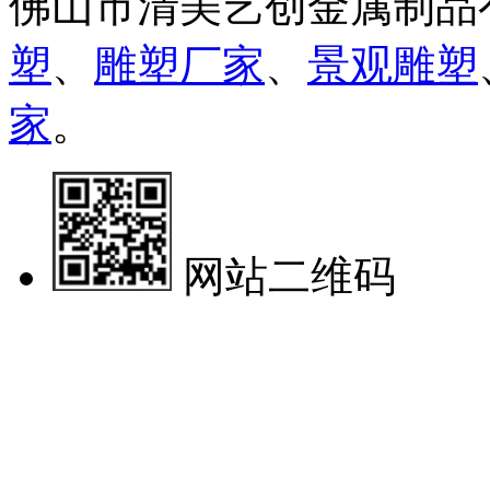
佛山市清美艺创金属制品
塑
、
雕塑厂家
、
景观雕塑
家
。
网站二维码