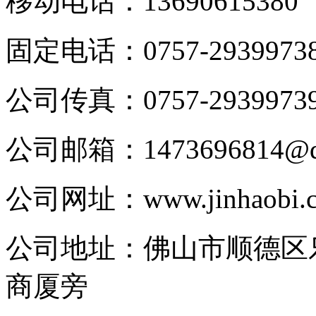
移动电话：
13690615380
固定电话：
0757-2939973
公司传真：
0757-2939973
公司邮箱：
1473696814@
公司网址：
www.jinhaobi.
公司地址：
佛山市顺德区
商厦旁